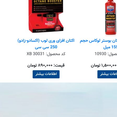
کد 
تان بوستر لوکاس حجم
اکتان افزای وری لوب (اکسادو-زادو)
1 میل
250 سی سی
صول:
10930
کد محصول:
XB 30031
قیمت: ۸۹۰٬۰۰۰ تومان
اعات بیشتر
اطلاعات بیشتر