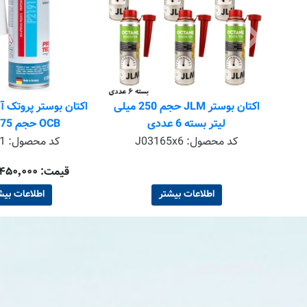
اکتان بوستر ایدلوب حجم 300 میلی
اکتان بوستر JLM حجم 250 میلی
لیتر بسته 6 عددی
OCB حجم 375 میل
6
کد محصول:
J03165x6
کد محصول:
1
قیمت: ۱٬۴۵۰٬۰۰۰ تومان
اطلاعات بیشتر
اطلاعات بیش