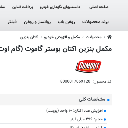
صفحه اصلی
دانستنیهای نگهداری خودرو
پرداخت آنلاین
تماس
برند محصولات
روغن یاب
روانساز و روغن
فیلتر
م
محصولات
مکمل و افزودنی خودرو
اکتان بنزین
مکمل بنزین اکتان بوستر گاموت (گام اوت) NEW GUMOUT بسته 120 ع
کد محصول:
800001706X120
مشخصات کلی
افزایش عدد اکتان: ۱۰ واحد (پوینت)
حجم: ۲۹۶ میلی لیتر
کشور سازنده: آمریکا