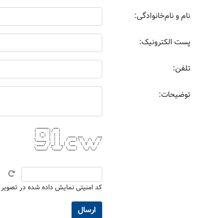
نام و نام‌خانوادگی:
پست الکترونیک:
تلفن:
توضیحات:
 _____  __                  

|  _  |/  |                 

| |_| |`| |   ___ __      __

\____ | | |  / __|\ \ /\ / /

.___/ /_| |_| (__  \ V  V / 

\____/ \___/ \___|  \_/\_/  

کد امنیتی نمایش داده شده در تصویر بال