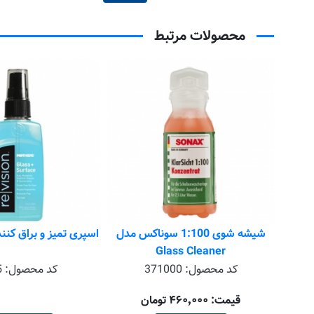
محصولات مرتبط
رز
شیشه شوی 1:100 سوناکس مدل
اسپری تمیز و براق کنن
Glass Cleaner
کد محصول:
371000
کد محصول:
5
قیمت: ۴۶۰٬۰۰۰ تومان