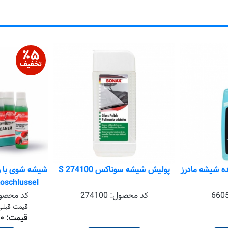
٪
۵
تخفیف
ده شیشه مادرز
پولیش شیشه سوناکس S 274100
شیشه شوی با را
Autoschlussel بسته 5
660
کد محصول:
274100
کد محصو
قیمت قبلی ۴٬۷۵۰٬۰۰۰ تو
قیمت: ۴٬۵۱۲٬۰۰۰ تومان