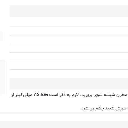
شیشه شوی ۱:۱۰۰ با رایحه لیمو سوناکس را به مقدار لازم داخل مخزن شیشه شوی بریزید. لازم به ذکر است فقط ۲۵ میلی لیتر از
عث سوزش شدید چشم می شود.