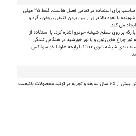
شیشه شوی ۱:۱۰۰ با رایحه لیمو سوناکس بسیار غلیظ بوده و مناسب برای استفاده در مخزن مایع شیشه شوی خودرو است. این محصول مناسب برای استفاده در تمامی فصل هاست. فقط ۲۵ میلی
دارای ترکیبی از مواد شوینده با نفوذ بالا برای از بین بردن کثیفی، روغن، گرد و
یجاد می کند.
 رگه بر روی سطح شیشه خودرو اشاره کرد. با استفاده از
ی که نور چراغ های زنون و یا نور خورشید در هنگام رانندگی
چشمشان را آزار می دهد ایده آل می باشد. این مایع شیشه شوی با دارا بودن رایحه ی لیمو حس تازگی را برای شما به ارمغان می آورد. بسته بندی شیشه شوی ۱:۱۰۰ با رایحه هاوانا لاو سوناکس
د.
وقتی صحبت از محصولات نگهداری اتومبیل با تکنولوژی روز می شود، سوناکس SONAX در رتبه اول قرار دارد. سوناکس SONAX با داشتن بیش از ۶۵ سال سابقه و تجربه در تولید محصولات باکیفیت