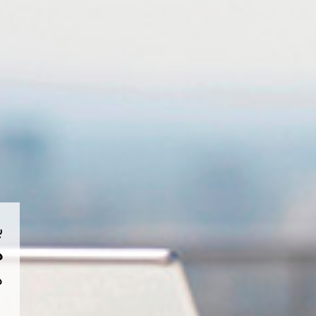
ب
هم
د