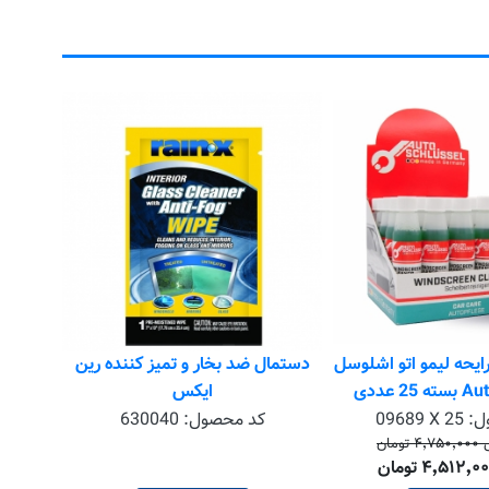
شیشه شو
یحه لیمو اتو اشلوسل
دستمال ضد بخار و تمیز کننده رین
2 عددی
ایکس
ل:
09689 X 25
کد محصول:
630040
مان