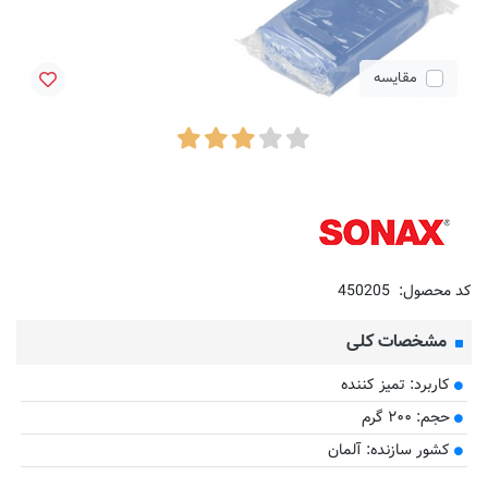
مقایسه
کد محصول:
450205
مشخصات کلی
کاربرد: تمیز کننده
حجم: ۲۰۰ گرم
کشور سازنده: آلمان