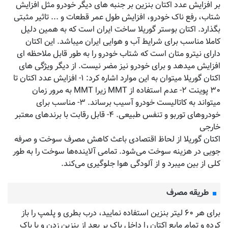
بر افزایش عدد اکتان بنزین بر جنبه های دیگر خودرو مثل افزایش
شتاب، رفع ناک خودرو، افزایش طول عمر قطعات و ... تاثیر مثبتی
بگذارد. اکتان بوستر گوریلا ساخت ایران است که به همین دلیل
کاملا مناسب برای شرایط آب و هوایی ایران میباشد. این اکتان
دارای نیترو متان است که شتاب خودرو را به طور قابل ملاحظه ای
افزایش میدهد و برای خودرو نیز مضر نیست. از دیگر ویژگی های
اکتان گوریلا میتوان به این موارد اشاره کرد: ۱- افزایش عدد اکتان تا
۳۰ پوینت ۲- عدم استفاده از MMT زیرا MMT به مرور زمان
میتواند به کاتالیست خودرو آسیب برساند. ۳- مناسب برای
خودروهای توربو و تنفس طبیعی. ۴- قابل رقابت با برندهای معتبر
خارجی
اکتان گوریلا از لحاظ اقتصادی باعث کاهش مصرف سوخت و صرفه
جویی در هزینه سوخت می‌شود. تمامی آلاینده‌ها سوخت را به طور
کلی از بین میبرد و از آلودگی هوا جلوگیری می‌کند.
طریقه مصرف
برای هر ۶۰ لیتر بنزین استفاده نمایید، درب بطری و پلمپ را باز
کرده و تمام مایع اکتان را داخل باک پر بعد از بنزین زدن و یا باک