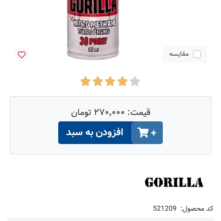
مقایسه
قیمت:
۲۷۰٬۰۰۰ تومان
افزودن به سبد
+
کد محصول:
521209