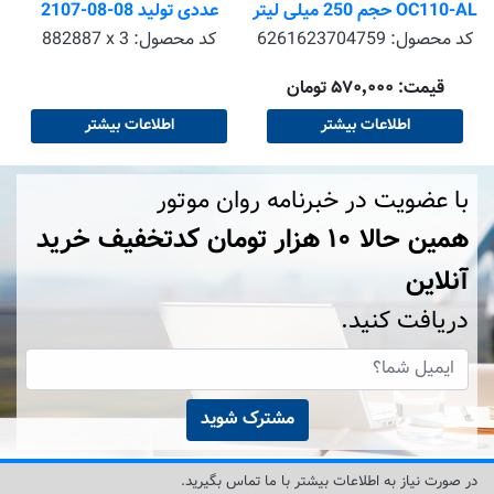
OC110-AL حجم 250 میلی لیتر
عددی تولید 08-08-2107
BAVARIA Octane
کد محصول:
6261623704759
کد محصول:
882887 x 3
قیمت: ۵۷۰٬۰۰۰ تومان
اطلاعات بیشتر
اطلاعات بیشتر
با عضویت در خبرنامه روان موتور
همین حالا ۱۰ هزار تومان کد‌تخفیف خرید
آنلاین
دریافت کنید.
مشترک شوید
در صورت نیاز به اطلاعات بیشتر با ما تماس بگیرید.