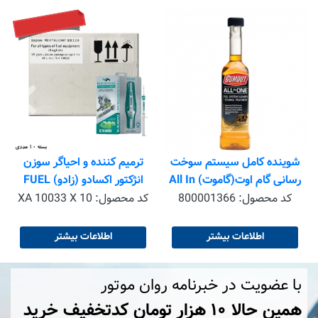
به زودی
شوینده کامل سیستم سوخت
ترمیم کننده و احیاگر سوزن
رسانی گام اوت(گاموت) All In
انژکتور اکسادو (زادو) FUEL
INJECTION SYSTEM EX120
One GUMOUT
کد محصول:
800001366
کد محصول:
XA 10033 X 10
XADO بسته 10 عددی
اطلاعات بیشتر
اطلاعات بیشتر
با عضویت در خبرنامه روان موتور
همین حالا ۱۰ هزار تومان کد‌تخفیف خرید