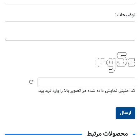
توضیحات:
              _____      

             |  ___|     

 _ __   __ _ |___ \  ___ 

| '__| / _` |    \ \/ __|

| |   | (_| |/\__/ /\__ \

|_|    \__, |\____/ |___/

        __/ |            

کد امنیتی نمایش داده شده در تصویر بالا را وارد فرمایید.
محصولات مرتبط