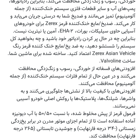
خوردگی، رسوب و زنگ زدگی محافظت می‌کند، بنابراین رادیاتورها،
پمپ‌های آب و سایر قطعات فلزی سیستم خنک‌کننده (از جمله
آلومینیوم) تمیز می‌مانند و ضدیخ شما به درستی جریان می‌یابد و
کار می‌کند. ضدیخ/مایع خنک‌کننده قرمز Zerex برای خودروهای
آسیایی حاوی سیلیکات، بورات، ۲-EHA، آمین یا نیتریت نیست.
بنابراین چه در حال پر کردن رادیاتور خود باشید و چه بخواهید کل
سیستم را شستشو دهید، به ضد یخ/مایع خنک کننده قرمز رنگ
Zerex Asian Vehicle اعتماد کنید. ساخته شده برای ماشین شما.
ساخت Valvoline.
افزودنی‌های فسفاته از خوردگی، رسوب و زنگ‌زدگی محافظت
می‌کنند و در عین حال از تمام فلزات سیستم خنک‌کننده (از جمله
آلومینیوم) محافظت می‌کنند.
افزودنی‌های با کیفیت بالا از نشتی‌ها جلوگیری می‌کنند و به
واشرها، شیلنگ‌ها، پلاستیک‌ها یا روکش اصلی خودرو آسیبی
نمی‌رسانند.
فرمول قرمز از پیش مخلوط شده، با نسبت ۵۰/۵۰ با آب دیونیزه
آماده استفاده است تا از تمام اجزای موتور مدرن در برابر یخ‌زدگی
زمستانی (-۳۴ درجه فارنهایت) و جوشیدن تابستانی (۲۶۵ درجه
فارنهایت) محافظت کند.