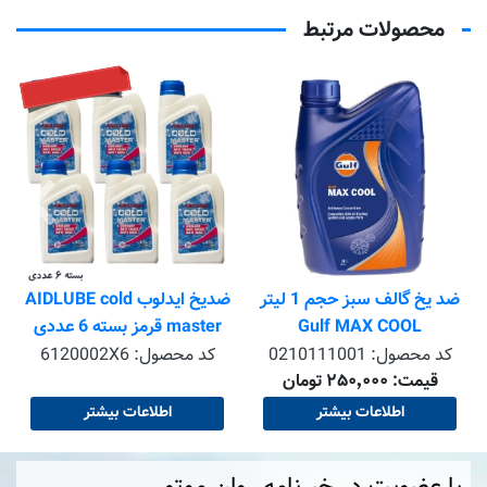
محصولات مرتبط
تماس بگیرید
ضد یخ گالف سبز حجم 1 لیتر
ضدیخ ایدلوب AIDLUBE cold
Gulf MAX COOL
master قرمز بسته 6 عددی
ارسال به شهرستان فقط با
کد محصول:
0210111001
کد محصول:
6120002X6
قیمت: ۲۵۰٬۰۰۰ تومان
هماهنگی قبلی )
اطلاعات بیشتر
اطلاعات بیشتر