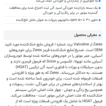
به جلوگیری از زنگ‌زدگی و خوردگی کمک می‌کند
یک بسته بازدارنده خوردگی اسید آلی ثبت اختراع شده برای محافظت
گسترده موتور در برابر زنگ‌زدگی و خوردگی
حاوی ۳۰ تا ۵۰ ppm دناتونیوم بنزوات به عنوان عامل تلخ‌کننده
معرفی محصول
Zerex از Valvoline برند شماره ۱ فروش مایع خنک‌کننده مورد تایید
OEM است. ضدیخ/مایع خنک‌کننده قرمز Zerex برای خودروهای
آسیایی، عمر موتور را در خودروهای ساخته شده توسط خودروسازان
آسیایی مانند تویوتا، لکسوس و Scion که فرمول قرمزی دارند و
بدون سیلیکات و بورات با فناوری اسید آلی ترکیبی (HOAT)
هستند، به حداکثر می‌رساند. Zerex که به طور ویژه با افزودنی
فسفات فرموله شده است، برای خودروی شما ساخته شده است و
بهتر از استانداردهای صنعتی در برابر خوردگی، نشت، رسوبات و
همچنین یخ زدگی و جوش - چهار علت اصلی خرابی سیستم
خنک‌کننده که علت اصلی خرابی موتور است - محافظت می‌کند.
فرمول HOAT ما شامل یک افزودنی فسفات ویژه است که از