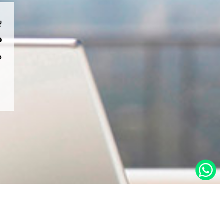
ب
هم
د