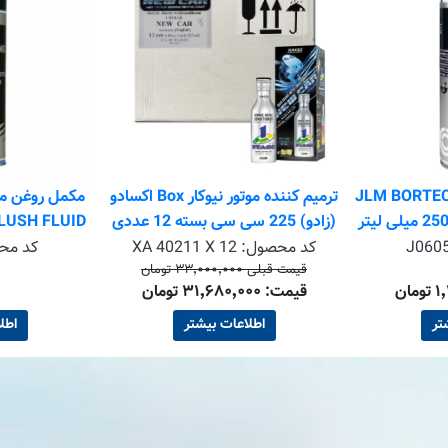
کمل روغن سرامیکی JLM BORTEC
ترمیم کننده موتور نیوکار Box اکسادو
(زادو) 225 سی سی بسته 12 عددی
INE FLUSH FLUID
J060
کد محصول:
XA 40211 X 12
کد مح
قیمت قبلی ۳۳٬۰۰۰٬۰۰۰ تومان
قیمت: ۳۱٬۶۸۰٬۰۰۰ تومان
تر
اطلاعات بیشتر
اطل