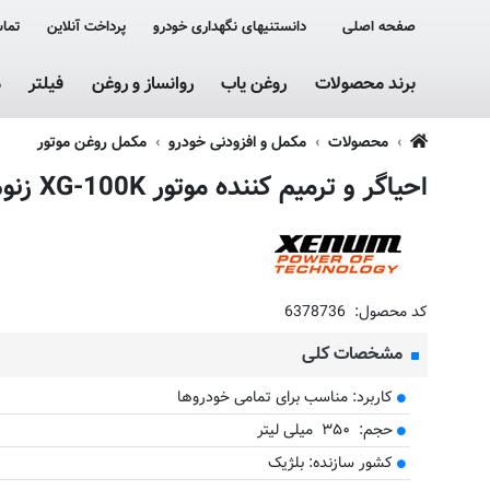
صفحه اصلی
دانستنیهای نگهداری خودرو
پرداخت آنلاین
تماس
برند محصولات
روغن یاب
روانساز و روغن
فیلتر
م
محصولات
مکمل و افزودنی خودرو
مکمل روغن موتور
احیاگر و ترمیم کننده موتور XG-100K زنوم حجم 350 میلی
کد محصول:
6378736
مشخصات کلی
کاربرد: مناسب برای تمامی خودروها
حجم: ۳۵۰ میلی لیتر
کشور سازنده: بلژیک