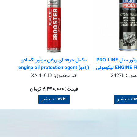
ترمیم ک
(زادو) 360 سی سی بسته دو عدد
کد
مکمل روغن موتور مدل PRO-LINE
مکمل حرفه ای روغن موتور اکسادو
ENG لیکومولی
(زادو) engine oil protection agent
XADO RED BOOSTER
صول:
2427L
کد محصول:
XA 41012
قیمت: ۲٬۴۹۰٬۰۰۰ تومان
اعات بیشتر
اطلاعات بیشتر