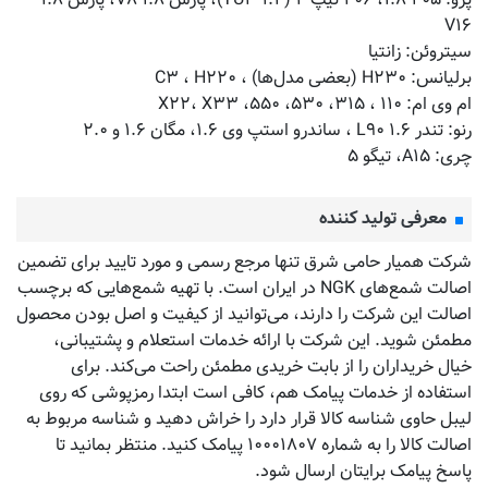
پژو: ۴۰۵ ۱.۸، ۲۰۶ تیپ ۲ (TU۳ ۱.۴)، پارس V۸ ۱.۸، پارس ۱.۸
V۱۶
سیتروئن: زانتیا
برلیانس: H۲۳۰ (بعضی مدل‌ها) ، C۳ ، H۲۲۰
ام وی ام: ۱۱۰ ، ۳۱۵، ۵۳۰، ۵۵۰، X۲۲، X۳۳
رنو: تندر L۹۰ ۱.۶ ، ساندرو استپ وی ۱.۶، مگان ۱.۶ و ۲.۰
چری: A۱۵، تیگو ۵
معرفی تولید کننده
شرکت همیار حامی شرق تنها مرجع رسمی و مورد تایید برای تضمین
اصالت شمع‌های NGK در ایران است. با تهیه شمع‌هایی که برچسب
اصالت این شرکت را دارند، می‌توانید از کیفیت و اصل بودن محصول
مطمئن شوید. این شرکت با ارائه خدمات استعلام و پشتیبانی،
خیال خریداران را از بابت خریدی مطمئن راحت می‌کند. برای
استفاده از خدمات پیامک هم، کافی است ابتدا رمزپوشی که روی
لیبل حاوی شناسه کالا قرار دارد را خراش دهید و شناسه مربوط به
اصالت کالا را به شماره ۱۰۰۰۱۸۰۷ پیامک کنید. منتظر بمانید تا
پاسخ پیامک برایتان ارسال شود.