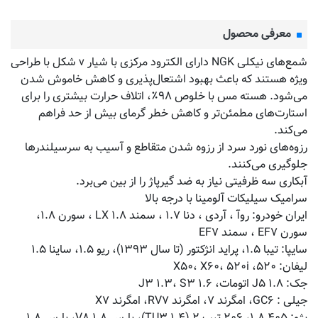
معرفی محصول
شمع‌های نیکلی NGK دارای الکترود مرکزی با شیار v شکل با طراحی
ویژه هستند که باعث بهبود اشتعال‌پذیری و کاهش خاموش شدن
می‌شود. هسته مس با خلوص ۹۸٪، اتلاف حرارت بیشتری را برای
استارت‌های مطمئن‌تر و کاهش خطر گرمای بیش از حد فراهم
می‌کند.
رزوه‌های نورد سرد از رزوه شدن متقاطع و آسیب به سرسیلندرها
جلوگیری می‌کنند.
آبکاری سه ظرفیتی نیاز به ضد گیرپاژ را از بین می‌برد.
سرامیک سیلیکات آلومینا با درجه بالا
ایران خودرو: روآ ، آردی ، دنا ۱.۷ ، سمند LX ۱.۸ ، سورن ۱.۸،
سورن EF۷ ، سمند EF۷
سایپا: تیبا ۱.۵، پراید انژکتور (تا سال ۱۳۹۳)، ریو ۱.۵، ساینا ۱.۵
لیفان: ۵۲۰، X۵۰، X۶۰، ۵۲۰i
جک: J۵ ۱.۸ اتومات، J۳ ۱.۳، S۳ ۱.۶
جیلی : GC۶، امگرند ۷، امگرند RV۷، امگرند X۷