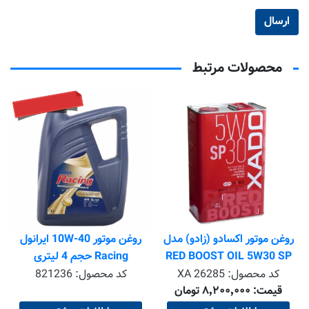
محصولات مرتبط
تماس بگیرید
روغن موتور اکسادو (زادو) مدل
روغن موتور 10W-40 ایرانول
RED BOOST OIL 5W30 SP
Racing حجم 4 لیتری
4L
کد محصول:
XA 26285
کد محصول:
821236
قیمت: ۸٬۲۰۰٬۰۰۰ تومان