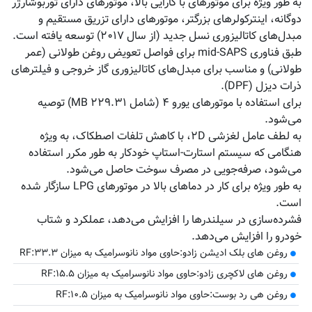
به طور ویژه برای موتورهای با کارایی بالا، موتورهای دارای توربوشارژر
دوگانه، اینترکولرهای بزرگتر، موتورهای دارای تزریق مستقیم و
مبدل‌های کاتالیزوری نسل جدید (از سال ۲۰۱۷) توسعه یافته است.
طبق فناوری mid-SAPS برای فواصل تعویض روغن طولانی (عمر
طولانی) و مناسب برای مبدل‌های کاتالیزوری گاز خروجی و فیلترهای
ذرات دیزل (DPF).
برای استفاده با موتورهای یورو ۴ (شامل MB ۲۲۹.۳۱) توصیه
می‌شود.
به لطف عامل لغزشی ۲D، با کاهش تلفات اصطکاک، به ویژه
هنگامی که سیستم استارت-استاپ خودکار به طور مکرر استفاده
می‌شود، صرفه‌جویی در مصرف سوخت حاصل می‌شود.
به طور ویژه برای کار در دماهای بالا در موتورهای LPG سازگار شده
است.
فشرده‌سازی در سیلندرها را افزایش می‌دهد، عملکرد و شتاب
خودرو را افزایش می‌دهد.
روغن های بلک ادیشن زادو:حاوی مواد نانوسرامیک به میزان RF:۳۳.۳
روغن های لاکچری زادو:حاوی مواد نانوسرامیک به میزان RF:۱۵.۵
روغن هی رد بوست:حاوی مواد نانوسرامیک به میزان RF:۱۰.۵