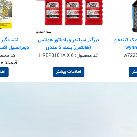
ک کننده و
درزگیر سیلندر و رادیاتور هولتس
نشت گیر 
(هالتس) بسته 6 عددی
Transmission حجم 250 میلی لی
w722
کد محصول:
HREP0101A X 6
کد محص
قیمت: ۱٬۴۴۵٬۳۰۰ تومان
تر
اطلاعات بیشتر
اطل