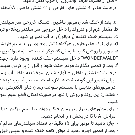
- قبل از مصرف ظرف "واندرول" را خوب تکان دهید.
درحالت های ۱- نشتی های خارجی و ۲- نشتی داخلی A(مخلوط شدن آب و روغن)
a. بعد از خنک شدن موتور ماشین، شلنگ خروجی سر سیلندر و ترموستات را باز کنید.
b. مقدار لازم از واندرولد را داخل خروجی سر سلندر ریخته و ترموستات و شلنگ را سر جایشان قرار دهید.
c. سیستم خنک کننده (رادیاتور) را با آب تمیز پر کنید.
d. برای ترک های خارجی هرگونه نشتی معلومی را با سیم ظرفشویی سوراخ گیری کنید.
“WONDERWALD” داخل سیستم خنک کننده وجود دارد، جهت استفاده از اتومبیل فقط با سرعت مطمعننه برانید.
f. بعد از تعمیر بگذارید موتور خنک شود و قبل از پر کردن سیستم خنک کننده با مواد ضد یخ یا آب رادیاتور آن را خالی کرده و به دفعات با فشار زیاد آب بشویید تا آب خالی شده کاملا شفاف شود.
درحالت ۲- نشتی داخلی B (وارد شدن سوخت به داخل آب و مشاهده دود سفید از اگزوز)
- برای تعمیر این گونه نشت ها لازم است سیلندر آسیب دیده د
- در موتورهای بنزینی با سیستم سوخت رسان های الکتریکی، زم
- هشدار: این روند و روش را تنها در صورت امکان قطع سیم سوخت د
کنید.
- برای موتورهای دیزلی در زمان خنکی موتور، یا سیم انژکتور دیزل
- مراحل A تا C در بخش ۱ را انجام دهید.
- اجازه دهید تا موتور برای ۱۵ دقیقه با تعداد سیلندرهای سالم کار کند
- بعد از تعمیر اجازه دهید تا موتور کاملا خنک شده و سپس قبل 