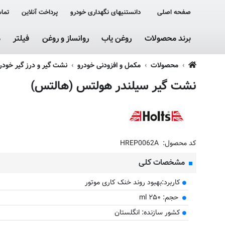
صفحه اصلی
دانستنیهای نگهداری خودرو
پرداخت آنلاین
تماس
برند محصولات
روغن یاب
روانساز و روغن
فیلتر
م
محصولات
مکمل و افزودنی خودرو
نشت گیر و درز گیر خودر
نشت گیر سیلندر هولتس (هالتس)
کد محصول:
HREP0062A
مشخصات کلی
کاربرد:بهبود روند خنک کاری موتور
حجم: ۲۵۰ ml
کشور سازنده: انگلستان