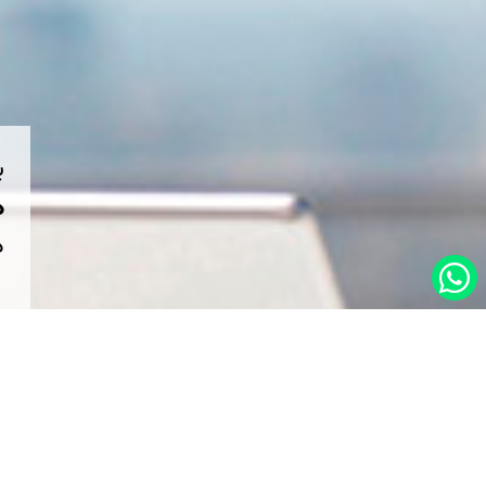
ب
هم
د