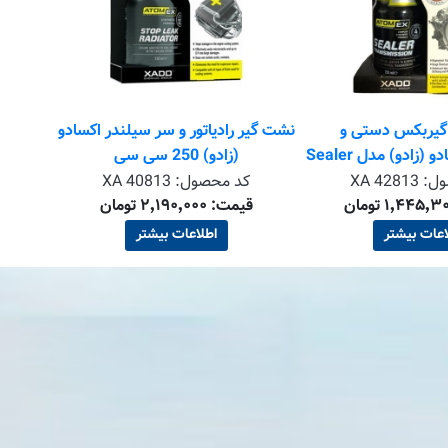
گیربکس دستی و
نشت گیر رادیاتور و سر سیلندر اکسادو
دیفرانسیل اکسادو (زادو) مدل Sealer
(زادو) 250 سی سی
تر
ول:
XA 42813
کد محصول:
XA 40813
قیمت: ۲٬۱۹۰٬۰۰۰ تومان
اعات بیشتر
اطلاعات بیشتر