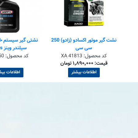
نشت گیر موتور اکسادو (زادو) 250
نشتی گیر سیستم خن
سی سی
سیلندر وینز wynns
کد محصول:
XA 41813
کد محصول:
50
قیمت: ۱٬۸۹۰٬۰۰۰ تومان
اطلاعات بیشتر
اطلاعات بیش