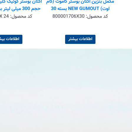
تان بوستر JLM حجم 250 میلی
مکمل بنزین اکتان بوستر گاموت (گام
اوت) NEW GUMOUT بسته 30
حجم 300 میلی لیتر بسته 24 عددی
عددی
کد محصول:
800001706X30
کد محصول:
X 24
اطلاعات بیشتر
اطلاعات بیش