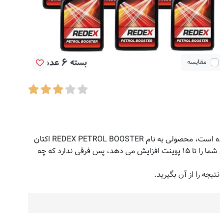
مقایسه
به دلیل متغیر بودن کیفیت بنزین، کمپانی رداکس که از سال ۱۹۲۲ همواره در صنعت و تکنولوژی محصولات و مکمل های موتور، اول بوده است، محصولی به نام REDEX PETROL BOOSTER اکتان
بوستر را ارایه داده تا کارایی سوخت بنزین را به حداکثر رسانده و همینطور مصرف بنزین اقتصادی باشد. این اکتان بوستر عدد اکتان بنزین شما را تا ۱۵ پوینت افزایش می دهد، پس فرقی ندارد که چه
جه را از آن بگیرید.