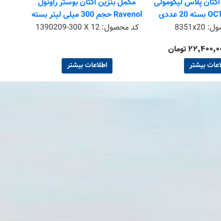
تان پلاس لیکومولی
مکمل بنزین اکتان بوستر راونول
2 عددی
Ravenol حجم 300 میلی لیتر بسته
12 عددی
ول:
8351x20
کد محصول:
1390209-300 X 12
اعات بیشتر
اطلاعات بیشتر