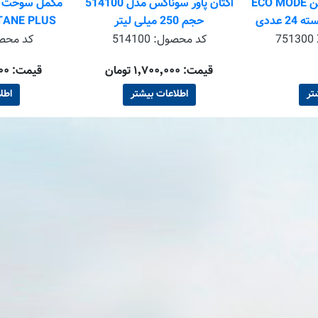
اکتان بوستر کوئیک کلین ECO MODE
اکتان پاور سوناکس مدل 514100
مکمل سوخت اک
حجم 250 میلی لیتر
OCTANE PLUS بسته 0
751300 
کد محصول:
514100
کد محص
قیمت: ۱٬۷۰۰٬۰۰۰ تومان
قیمت: ۲۲٬۴۰۰٬۰۰۰ تومان
تر
اطلاعات بیشتر
اطل