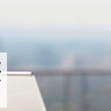
ب
هم
د