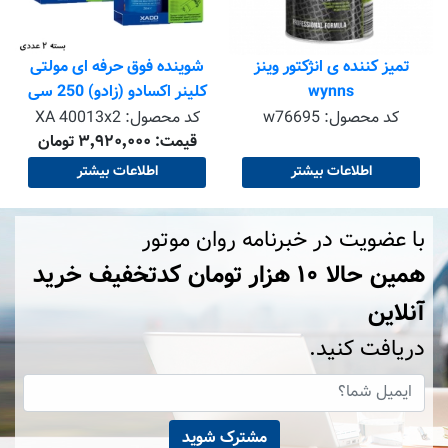
تمیز کننده ی انژکتور وینز
شوینده فوق حرفه ای مولتی
wynns
کلینر اکسادو (زادو) 250 سی
سی بسته 2 عددی
کد محصول:
w76695
کد محصول:
XA 40013x2
قیمت: ۳٬۹۲۰٬۰۰۰ تومان
اطلاعات بیشتر
اطلاعات بیشتر
با عضویت در خبرنامه روان موتور
همین حالا ۱۰ هزار تومان کد‌تخفیف خرید
آنلاین
دریافت کنید.
مشترک شوید