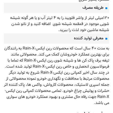
طریقه مصرف
۱۲۰میلی لیتر از واشر فلویید را به ۴ لیتر آب و یا هر گونه شیشه
شویی موجود در قمقمه شیشه شوی اضافه کنید و از نانو شدن
شیشه ماشین خود لذت را ببرید.
معرفی تولید کننده
به مدت ۴۰ سال است که محصولات رین ایکس-Rain‑X به رانندگان
برای بهترین عملکرد خودروشان کمک می کند. محصولاتی مانند
تیغه برف پاک کن ها و شیشه شوی رین ایکس-Rain‑X که تماما با
فرمولاسیون انحصاری و خاص رین ایکس-Rain‑X تولید شده است.
در چند سال اخیر کمپانی رین ایکس-Rain‑X شروع به تولید دیگر
محصولات مرتبط با محافظت و نگهداری خودرو نموده محصولاتی از
جمله اسپری لاستیک، محصولات کارواش، واکس ها، پاک کننده اثر
حشرات و پولیش چراغ خودرو. تمامی محصولات کمپانی رین ایکس-
Rain‑X جهت رفاه حال مشتری و بهبود عملکرد خودرو های سواری
می باشد.