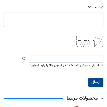
توضیحات:
 __                 _____ 

/  |               / __  \

`| | __   __ _   _ `' / /'

 | | \ \ / /| | | |  / /  

_| |_ \ V / | |_| |./ /___

\___/  \_/   \__,_|\_____/

کد امنیتی نمایش داده شده در تصویر بالا را وارد فرمایید.
محصولات مرتبط
تماس بگیرید