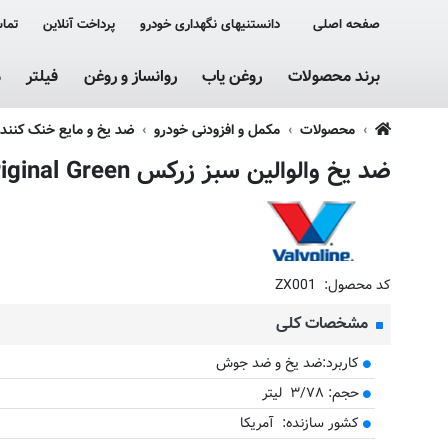
صفحه اصلی
دانستنیهای نگهداری خودرو
پرداخت آنلاین
تماس
برند محصولات
روغن یاب
روانساز و روغن
فیلتر
م
محصولات
مکمل و افزودنی خودرو
ضد یخ و مایع خنک کننده
ضد یخ والوالین سبز زرکس Valvoline Zerex Original Green
ست
موجود نیست
کد محصول:
‎ZX001
مشخصات کلی
کاربرد:ضد یخ و ضد جوش
حجم: ۳/۷۸ لیتر
کشور سازنده: آمریکا