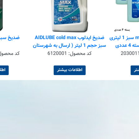
ضدیخ هیوندای mineral سبز 1 لیتری
ضدیخ ایدلوب AIDLUBE cold max
ضدیخ سبز 1 لیتری هول
سبز حجم 1 لیتر ( ارسال به شهرستان
فقط با هماهنگی قبلی )
2030011
کد محصول:
6120001
کد محصول
تر
اطلاعات بیشتر
اطل