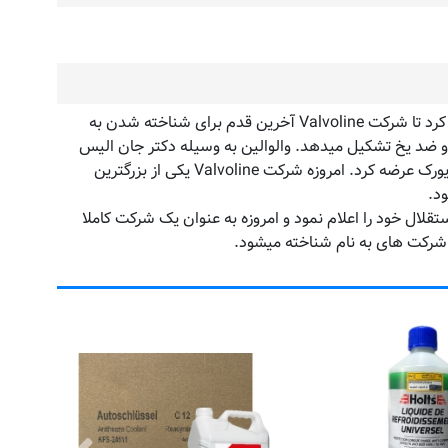
شرکت والوالین (Valvoline) در گذشته بخشی از شرکت Ashland آمریکا بود که این شرکت فعالیت بخش والوالین را در سال ۲۰۱۷ جدا کرد تا شرکت Valvoline آخرین قدم برای شناخته شدن به
ده تولیدات شرکت Valvoline را روغن موتور، روغن دنده، گریس و ضد یخ تشکیل میدهد. والوالین به وسیله دکتر جان الیس
(Dr. John Ellis) تاسیس شد. او در سال ۱۸۶۶ روغن بر پایه نفت را تولید و محصولات خود را در سال ۱۸۷۳ در شهر بینگامتون ایالت نیویورک عرضه کرد. امروزه شرکت Valvoline یکی از بزرگترین
ا قبل از سال ۲۰۱۷ بخشی از شرکت Ashland محسوب میشد. شرکت نفت Valvoline بعد از سال ۲۰۱۷ اعلام استقلال خود را اعلام نمود و امروزه به عنوان یک شرکت کاملا
لی