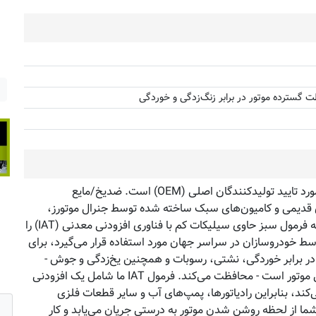
مقایسه
ت گسترده موتور در برابر زنگ‌زدگی و خوردگی
زرکس از شرکت والوالین، برند شماره ۱ فروش مایع خنک‌کننده مورد تایید تولیدکنندگان اصلی (OEM) است. ضدیخ/مایع
 قدیمی و کامیون‌های سبک ساخته شده توسط جنرال موتورز،
فورد، کرایسلر، هیوندای، کیا، نیسان، مزدا و سایر خودروهایی که فرمول سبز حاوی سیلیکات کم با فناوری افزودنی معدنی (IAT) را
 خودروسازان در سراسر جهان مورد استفاده قرار می‌گیرد، برای
ر برابر خوردگی، نشتی، رسوبات و همچنین یخ‌زدگی و جوش -
چهار علت اصلی خرابی سیستم خنک‌کننده که علت اصلی خرابی موتور است - محافظت می‌کند. فرمول IAT ما شامل یک افزودنی
د، بنابراین رادیاتورها، پمپ‌های آب و سایر قطعات فلزی
شما از لحظه روشن شدن موتور به درستی جریان می‌یابد و کار