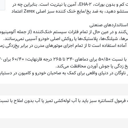
می‌کند. ضدیخ/مایع خنک‌کننده سبز اصلی زرکس حاوی سیلیکات کم و بدون بورات، ۲-EHA، آمین یا نیتریت است. بنابراین چه در
حال پر کردن رادیاتور خود باشید و چه بخواهید کل سیستم را شستشو دهید، به ضد یخ/مایع خنک کننده سبز اصلی Zerex اعتماد
 استانداردهای صنعتی
نند و در عین حال از تمام فلزات سیستم خنک‌کننده (از جمله آلومینیو
اشرها، شیلنگ‌ها، پلاستیک‌ها یا روکش اصلی خودرو آسیبی نمی‌رسانند.
۷۰ برای دمای -۸۴ تا ۲۶۷F
اوگان در دنیای واقعی برای کمک به صاحبان خودرو و کامیون در دستیابی 