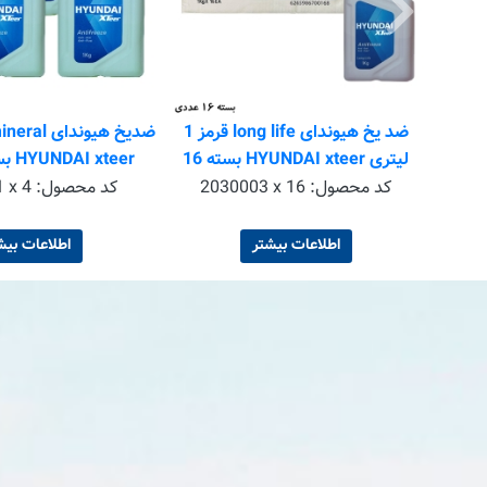
ضد یخ هیوندای long life قرمز 1
لیتری HYUNDAI xteer بسته 16
HYUNDAI xteer بسته 4 عددی
عددی
H
کد محصول:
2030003 x 16
کد محصول:
 x 4
اطلاعات بیشتر
اطلاعات بیش