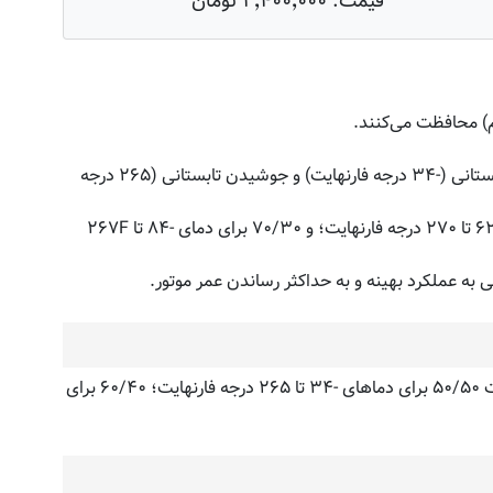
قیمت:
۲٬۴۰۰٬۰۰۰ تومان
م) محافظت می‌کنند.
فرمول سبز از پیش مخلوط شده، با نسبت ۵۰/۵۰ با آب دیونیزه آماده استفاده است تا از تمام اجزای موتورهای مدرن در برابر یخ‌زدگی زمستانی (-۳۴ درجه فارنهایت) و جوشیدن تابستانی (۲۶۵ درجه
به عملکرد بهینه و به حداکثر رساندن عمر موتور.
این مایع را به رادیاتور اتومبیل خود اضافه کنید. لازم به ذکر است فرمول کنسانتره سبز باید با آب لوله‌کشی تمیز یا آب بدون املاح با نسبت ۵۰/۵۰ برای دماهای -۳۴ تا ۲۶۵ درجه فارنهایت؛ ۶۰/۴۰ برای