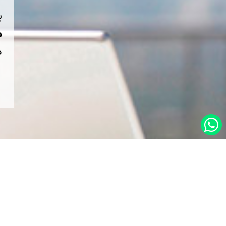
ب
هم
د