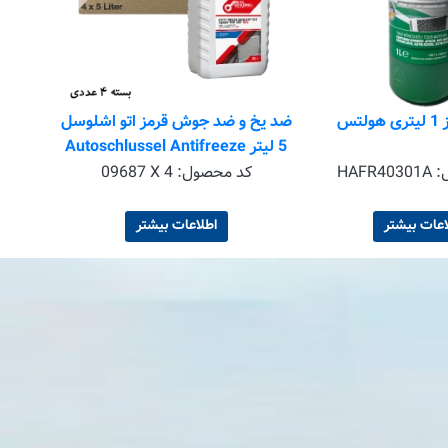
تس
ضد یخ و ضد جوش قرمز اتو اشلوسل
5 لیتر Autoschlussel Antifreeze
Coolant C12 Ready Mix -25 RED
:
HAFR40301A
کد محصول:
09687 X 4
بسته 4 عددی
اعات بیشتر
اطلاعات بیشتر