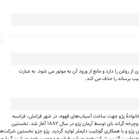
مقایسه
ز روغن را دارد و مانع از ورود آن به موتور می شود. به عبارت
یب برساند را حذف می کند.
روسازی فرانسوی است، که در سال ۱۸۱۰ توسط خانوادهٔ پژو جهت ساخت آسیاب‌های قهوه، در شهر فرانش، فرانسه
تأسیس شد اما ورود رسمی پژو به صنعت خودروسازی با تولید دوچرخه گراند بای توسط آرمان پژو در سال ۱۸۸۲ آغاز شد. نخستین
خودرویی سه‌چرخ بود، در سال ۱۸۸۹ توسط آرمان پژو و با همکاری گوتلیب دایملر تولید گردید. پژو 
وان بزرگترین شرکت خودروسازی فرانسه و دومین خودروساز بزرگ اروپا ب