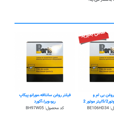
تماس بگیرید
ک
ق
روغن بی ام و
فیلتر روغن سانتافه.مورانو.پیکاپ
ریو،ویرا،آکورد
ل:
BE106HD34
کد محصول:
BH97W05