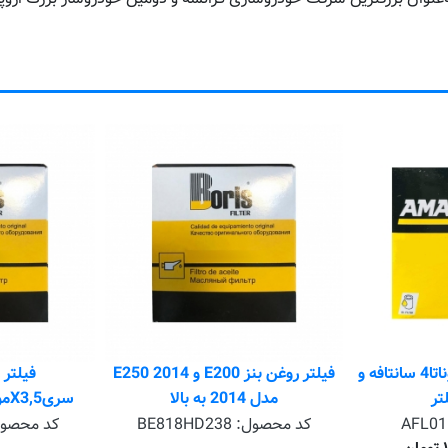
فیلتر روغن هیوندا سوناتا4 سانتافه و
فیلتر روغن بنز E200 و 2014 E250
فیلتر 
تر
مدل 2014 به بالا
سری5,X3موتور5/2لیتر موتور 2
AFL01
کد محصول:
BE818HD238
کد محصو