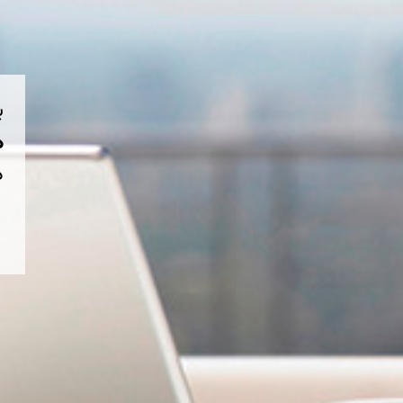
ب
هم
د