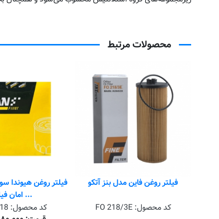
محصولات مرتبط
فیلتر روغن فاین مدل بنز آتکو
... امان فیل
B
کد محصول:
FO 218/3E
کد محصول:
18