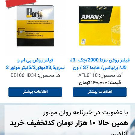
سورنتو جدید-آزرا گرنجور-کادنز
کد محصول:
BE22HD11
اطلاعات بیشتر
J-
فیلتر روغن بی ام و
سری5,X3موتور5/2لیتر موتور 2
کد محصول:
BE106HD34
اطلاعات بیشتر
با عضویت در خبرنامه روان موتور
همین حالا ۱۰ هزار تومان کد‌تخفیف خرید
آنلاین