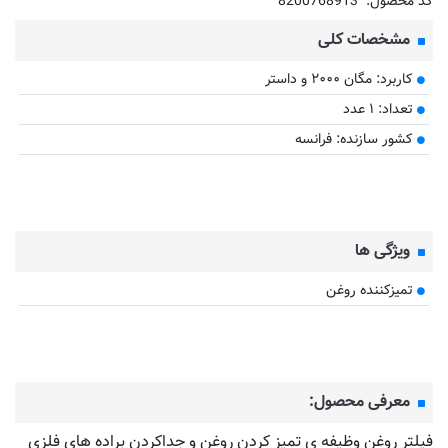
کد محصول:
8200768913
مشخصات کلی
کاربرد: مگان ۲۰۰۰ و داستر
تعداد: ۱ عدد
کشور سازنده: فرانسه
ویژگی ها
تمیزکننده روغن
معرفی محصول:
فیلتر روغن وظیفه ی تمیز کردن روغن و جداکردن براده های فلزی