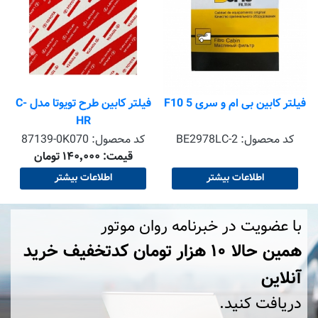
فیلتر کابین بی ام و سری 5 F10
فیلتر کابین طرح تویوتا مدل C-
HR
کد محصول:
BE2978LC-2
کد محصول:
87139-0K070
قیمت: ۱۴۰٬۰۰۰ تومان
اطلاعات بیشتر
اطلاعات بیشتر
با عضویت در خبرنامه روان موتور
همین حالا ۱۰ هزار تومان کد‌تخفیف خرید
آنلاین
دریافت کنید.