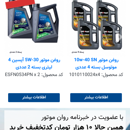
رو
روغن موتور 10w-40 SN
روغن موتور 5W-30 آیسین 4
موتوسل بسته 4 عددی
لیتری بسته 2 عددی
کد محصول:
1010110024x4
کد محصول:
ESFN0534PN x 2
اطلاعات بیشتر
اطلاعات بیشتر
با عضویت در خبرنامه روان موتور
همین حالا ۱۰ هزار تومان کد‌تخفیف خرید