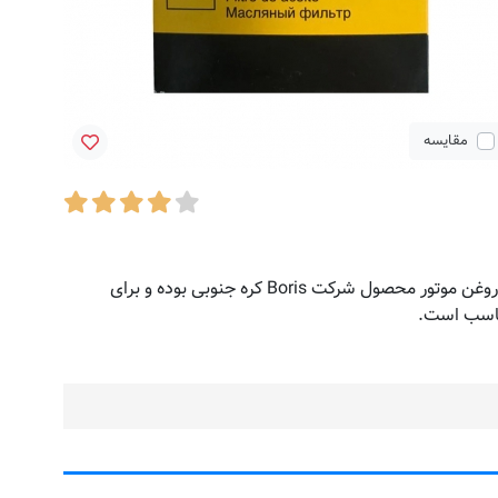
مقایسه
دیگر فیلتر روغن تمام مواد مضری را که ممکن است به موتور آسیب برساند را حذف می کند و باعث تمیز شدن روغن می شود. این فیلتر روغن موتور محصول شرکت Boris کره جنوبی بوده و برای