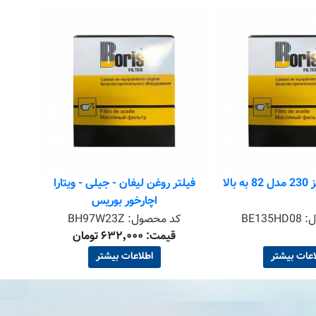
فیلت
ک
الا
فیلتر روغن لیفان - جیلی - ویتارا
اچارخور بوریس
ل:
BE135HD08
کد محصول:
BH97W23Z
قیمت: ۶۳۲٬۰۰۰ تومان
اعات بیشتر
اطلاعات بیشتر