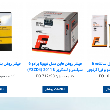
فیلتر روغن فاین مدل سانتافه 6
فیلتر روغن فاین مدل تویوتا پرادو 6
فیلتر روغن بنز 230 مدل 82 به ب
سیلندر و لندکروز تا 2011 (YZZD4)
FO 10
کد محصول:
FO 712/93
کد محصو
تر
اطلاعات بیشتر
اطل