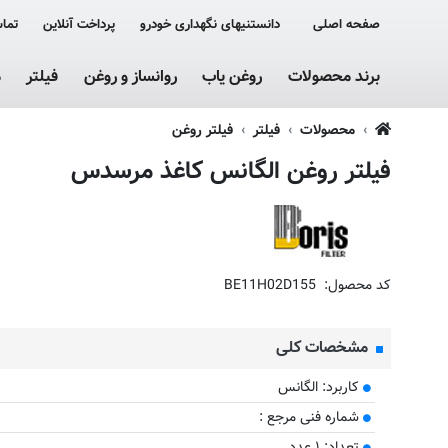
صفحه اصلی
دانستنیهای نگهداری خودرو
پرداخت آنلاین
تماس
برند محصولات
روغن یاب
روانساز و روغن
فیلتر
م
محصولات
فیلتر
فیلتر روغن
فیلتر روغن الگانس کاغذ مرسدس
کد محصول:
BE11H02D155
مشخصات کلی
کاربرد: الگانس
​شماره فنی مرجع :
تعداد: ۱ عدد