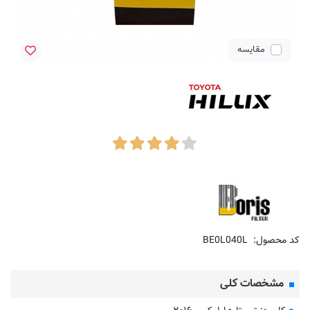
مقایسه
کد محصول:
BE0L040L
مشخصات کلی