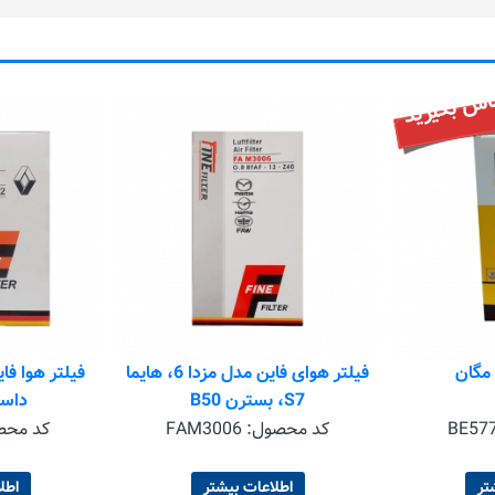
اس بگیرید
مگان
فیلتر هوای فاین مدل مزدا 6، هایما
S7، بسترن B50
داست
BE57
کد محصول:
FAM3006
کد محص
تر
اطلاعات بیشتر
اطل