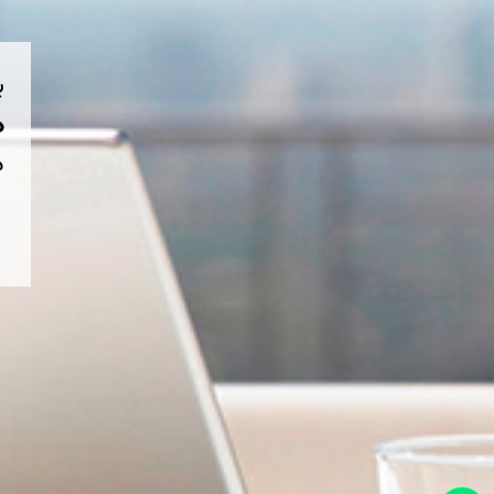
ب
هم
د