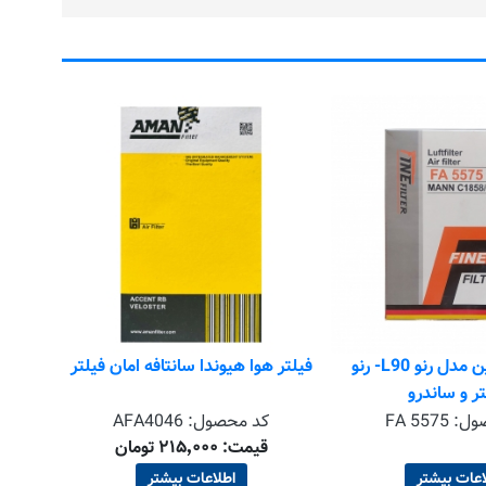
فیلتر ه
کد
ق
فیلتر هوا فاین مدل رنو L90- رنو
فیلتر هوا هیوندا سانتافه امان فیلتر
ر و ساندرو
ول:
FA 5575
کد محصول:
AFA4046
قیمت: ۲۱۵٬۰۰۰ تومان
اعات بیشتر
اطلاعات بیشتر