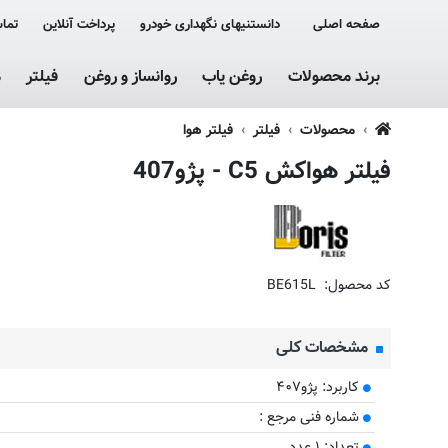
صفحه اصلی
دانستنیهای نگهداری خودرو
پرداخت آنلاین
تماس
برند محصولات
روغن یاب
روانساز و روغن
فیلتر
م
محصولات
فیلتر
فیلتر هوا
فیلتر هواکش C5 - پژو407
کد محصول:
BE615L
مشخصات کلی
کاربرد: پژو۴۰۷
​شماره فنی مرجع :
تعداد: ۱ عدد