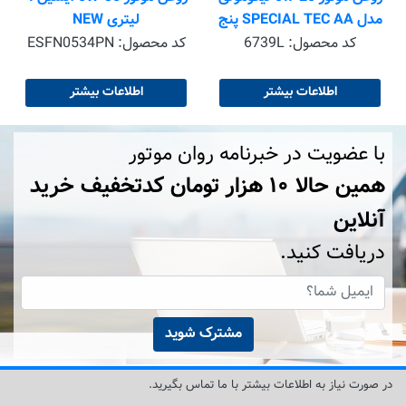
مدل SPECIAL TEC AA پنج
لیتری NEW
لیتری
کد محصول:
6739L
کد محصول:
ESFN0534PN
اطلاعات بیشتر
اطلاعات بیشتر
با عضویت در خبرنامه روان موتور
همین حالا ۱۰ هزار تومان کد‌تخفیف خرید
آنلاین
دریافت کنید.
مشترک شوید
در صورت نیاز به اطلاعات بیشتر با ما تماس بگیرید.