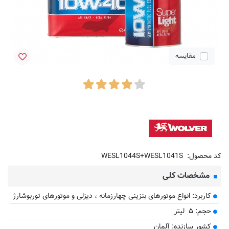
مقایسه
کد محصول:
WESL1044S+WESL1041S
مشخصات کلی
کاربرد: انواع موتورهای بنزینی چهارزمانه ، دیزلی و موتورهای توربوشارژ
حجم: ۵ لیتر
کشور سازنده: آلمان