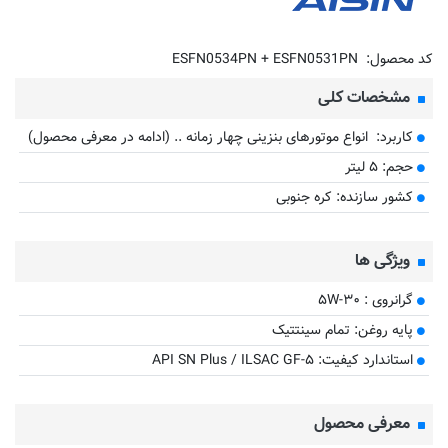
کد محصول:
ESFN0534PN + ESFN0531PN
مشخصات کلی
کاربرد: انواع موتورهای بنزینی چهار زمانه .. (ادامه در معرفی محصول)
حجم: ۵ لیتر
کشور سازنده: کره جنوبی
ویژگی ها
گرانروی : ۵W-۳۰
پایه روغن: تمام سینتتیک
استاندارد کیفیت: API SN Plus / ILSAC GF-۵
معرفی محصول