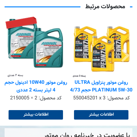
محصولات مرتبط
موجود نیست
روغن موتور پنزاویل ULTRA
روغن موتور 10W40 ادینول حجم
PLATINUM 5W-30 حجم 4/73
4 لیتر بسته 2 عددی
لیتر بسته ی 3 عددی
کد محصول:
550045201 x 3
کد محصول:
2150005 × 2
اطلاعات بیشتر
اطلاعات بیشتر
با عضویت در خبرنامه روان موتور