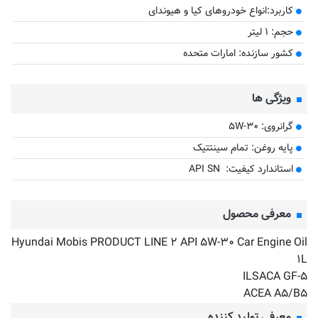
کاربرد:انواع خودروهای کیا و هیوندای
حجم: ۱ لیتر
کشور سازنده: امارات متحده
ویژگی ها
گرانروی: ۵W-۳۰
پایه روغن: تمام سینتتیک
استاندارد کیفیت: API SN
معرفی محصول
Hyundai Mobis PRODUCT LINE ۲ API ۵W-۳۰ Car Engine Oil
۱L
ILSACA GF-۵
ACEA A۵/B۵
معرفی تولید کننده