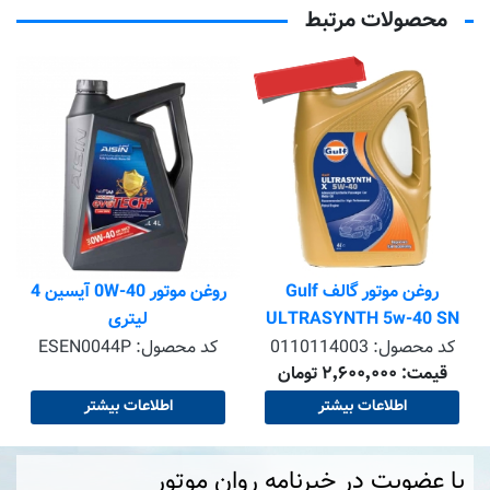
محصولات مرتبط
تماس بگیرید
م
روغن موتور گالف Gulf
روغن موتور 0W-40 آیسین 4
ULTRASYNTH 5w-40 SN
لیتری
حجم 4 لیتر
کد محصول:
0110114003
کد محصول:
ESEN0044P
قیمت: ۲٬۶۰۰٬۰۰۰ تومان
اطلاعات بیشتر
اطلاعات بیشتر
با عضویت در خبرنامه روان موتور