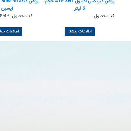
ول ATF CVT RED
روغن گیربکس ادینول ATF XN7 حجم
رو
6 لیتر
آیسین
کد محصول:
2150040 + 2150033x2
کد محصول:
094P
اطلاعات بیشتر
اطلاعات بیش