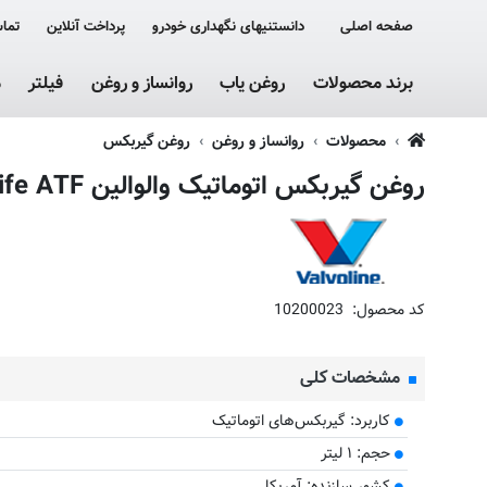
صفحه اصلی
دانستنیهای نگهداری خودرو
پرداخت آنلاین
تماس
برند محصولات
روغن یاب
روانساز و روغن
فیلتر
م
محصولات
روانساز و روغن
روغن گیربکس
روغن گیربکس اتوماتیک والوالین Max Life ATF
کد محصول:
10200023
مشخصات کلی
کاربرد: گیربکس‌های اتوماتیک
حجم: ۱ لیتر
کشور سازنده: آمریکا