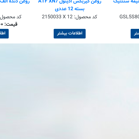
غن دنده 80W-90 نیمه سنتتیک
روغن گیربکس ادینول ATF XN7
بسته 12 عددی
GSL5S8
کد محصول:
2150033 X 12
کد محصول
قیمت: ۱۲٬۰۰۰٬۰۰۰ تومان
تر
اطلاعات بیشتر
اطل