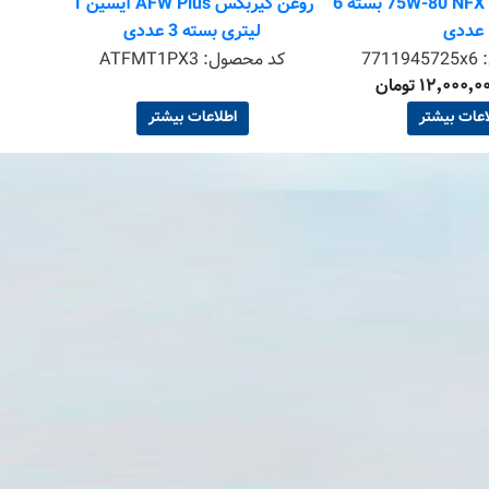
روغن دنده الف 75W-80 NFX بسته 6
روغن گیربکس AFW Plus آیسین 1
عددی
لیتری بسته 3 عددی
:
7711945725x6
کد محصول:
ATFMT1PX3
اعات بیشتر
اطلاعات بیشتر