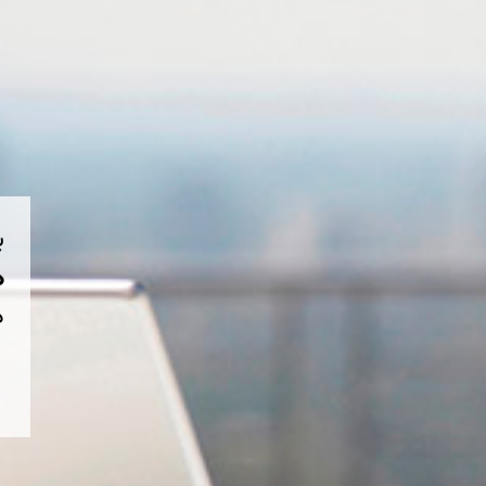
ب
هم
د