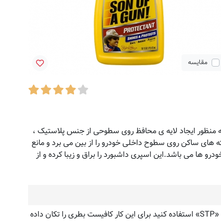
مقایسه
ه منظور ایجاد لایه ی محافظ روی سطوحی از جنس پلاستیک ،
 های ساکن روی سطوح داخلی خودرو را از بین می برد و مانع
رو ها می باشد.این اسپری داشبورد را براق و زیبا کرده و از
اگر می خواهید زیبایی ماشین شما با داشتن تایرهای مشکی تمیز و براق دوچندان شود می توانید از اسپری تمیز و براق کننده اس تی پی «STP» استفاده کنید برای این کار کافیست بطری را تکان داده