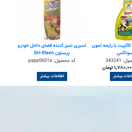
قیم
اکپیت با رایحه لمون
اسپری تمیز کننده فضای داخل خودرو
وناکس
پرستون Dri-Kleen
صول:
343241
کد محصول:
papp0601a
اعات بیشتر
اطلاعات بیشتر