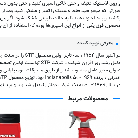
و روی لاستیک کثیف و حتی خاکی اسپری کنید و حتی بدون دست
صورتی که میخواهید فقط لاستیک را تمیز و مشکی کنید بعد از اس
بکشید و باید اجازه دهید تا به حالت طبیعی خشک شود. اگر می‌خ
محصول فوق یکی از انواع این اسپری‌ها بوده که استفاده از آن بس
معرفی تولید کننده
آندرتی ، برنده ۱۹۶۹ Indianapolis ۵۰۰ بود. توزیع محصول STP شروع به رشد کرد
در سال ۱۹۶۹ STP به یک شرکت دولتی تبدیل شد و سهام با نماد “STP” در بورس اوراق بهادار آمریکا رفت. STP از تیم مسابقه اتومبیل رانی ایندی اتومبیل خود ، ماریو آندریتی ، حمایت مالی کرد.
محصولات مرتبط