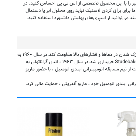
ر را با این محصول تخصصی از اس تی پی احساس کنید. در
ا برای براق کردن لاستیک نباید روی محلول ابر یا دستمال
د می‌توانید از اسپری‌های پولیش داشبورد استفاده کنید.
در اکتبر سال ۱۹۵۴ ، سه تاجر اولین محصول STP را در سنت جوزف ، MO معرفی کردند. این به روغن موتور اتومبیل کمک کرد در برابر نازک شدن در دماها و فشارهای بالا مقاومت کند.در سال ۱۹۶۰ به
دلیل رشد روز افزون شرکت ، شرکت STP توانست اولین تصفیه گاز را تولید کند.در سال ۱۹۶۱ نام تجاری STP توسط شرکت Studebaker-Packard خریداری شد.در سال ۱۹۶۳ ، اندی گراناتولی به
 شد و از طریق مسابقات اتومبیلرانی و قایقرانی تلاش های بازاریابی برند را افزایش داد. سرانجام ، STP با حمایت از تیم مسابقه اتومبیلرانی ایندی اتومبیل ، با حضور ماریو
محاف