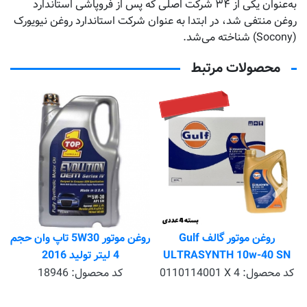
به‌عنوان یکی از ۳۴ شرکت اصلی که پس از فروپاشی استاندارد
روغن منتفی شد، در ابتدا به عنوان شرکت استاندارد روغن نیویورک
(Socony) شناخته می‌شد.
محصولات مرتبط
تماس بگیرید
روغن موتور گالف Gulf
روغن موتور 5W30 تاپ وان حجم
ULTRASYNTH 10w-40 SN
4 لیتر تولید 2016
حجم 4 لیتر بسته 4 عددی
کد محصول:
0110114001 X 4
کد محصول:
18946