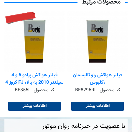
محصولات مرتبط
تماس بگیرید
فیلتر هواکش رنو تالیسمان
فیلتر هواکش پرادو 6 و 4
،کلیوس
سیلندر 2010 به بالا، FJ کروز 4
درب
کد محصول:
BE8296RL
کد محصول:
BE855L
اطلاعات بیشتر
اطلاعات بیشتر
با عضویت در خبرنامه روان موتور