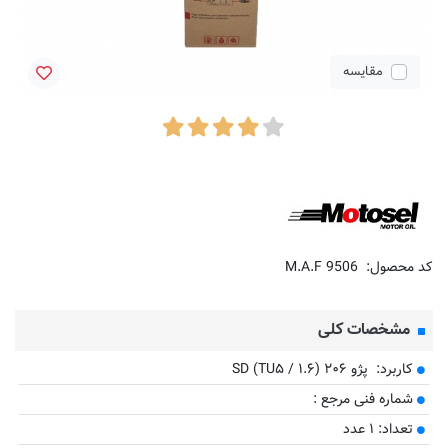
مقایسه
کد محصول:
M.A.F 9506
مشخصات کلی
کاربرد: پژو ۲۰۶ SD (TU۵ / ۱.۶)
​شماره فنی مرجع :
تعداد: ۱ عدد