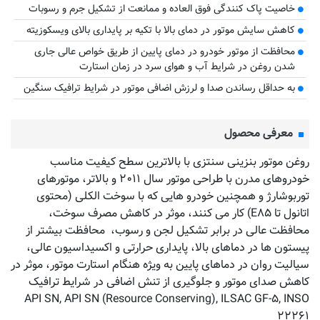
خاصیت پاک کنندگی فوق العاده و ممانعت از تشکیل جرم و رسوبات
کاهش سایش موتور در دمای بالا با تکیه بر پایداری بالای ویسکوزیته
محافظت از موتور خودرو در دمای پایین از طریق خواص عالی جاری
شدن روغن در شرایط آب و هوای سرد در زمان استارت
به حداقل رساندن صدا و لرزش اضافی موتور در شرایط ترافیک سنگین
معرفی محصول
روغن موتور بنزینی سنتزی با بالاترین سطح کیفیت مناسب
خودروهای مدرن با طراحی موتور سال ۲۰۱۱ و بالاتر، موتورهای
توربوشارژ و همچنین خودرو هایی که با سوخت الکلی (محتوی
اتانول تا E۸۵) کار می کنند، موثر در کاهش مصرف سوخت،
محافظت عالی در برابر تشکیل لجن و رسوب، محافظت بیشتر از
پیستون ها در دماهای بالا، پایداری حرارتی و اکسیداسیون عالی،
سیالیت روان در دماهای پایین به ویژه هنگام استارت موتور، موثر در
کاهش صدای موتور و جلوگیری از تنش اضافی در شرایط ترافیک
API SN, API SN (Resource Conserving), ILSAC GF-۵, INSO
۲۲۲۶۱