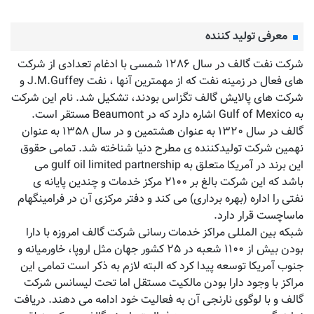
معرفی تولید کننده
شرکت نفت گالف در سال ۱۲۸۶ شمسی با ادغام تعدادی از شرکت
های فعال در زمینه نفت که از مهمترین آنها ، نفت J.M.Guffey و
شرکت های پالایش گالف تگزاس بودند، تشکیل شد. نام این شرکت
به Gulf of Mexico اشاره دارد که در Beaumont مستقر است.
گالف در سال ۱۳۲۰ به عنوان هشتمین و در سال ۱۳۵۸ به عنوان
نهمین شرکت تولیدکننده ی مطرح دنیا شناخته شد. تمامی حقوق
این برند در آمریکا متعلق به gulf oil limited partnership می
باشد که این شرکت بالغ بر ۲۱۰۰ مرکز خدمات و چندین پایانه ی
نفتی را اداره (بهره برداری) می کند و دفتر مرکزی آن در فرامینگهام
ماساچست قرار دارد.
شبکه بین المللی مراکز خدمات رسانی شرکت گالف امروزه با دارا
بودن بیش از ۱۱۰۰ شعبه در ۲۵ کشور جهان مثل اروپا، خاورمیانه و
جنوب آمریکا توسعه پیدا کرد که البته لازم به ذکر است تمامی این
مراکز با وجود دارا بودن مالکیت مستقل اما تحت لیسانس شرکت
گالف و با لوگوی نارنجی آن به فعالیت خود ادامه می دهند. دریافت