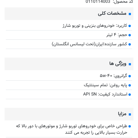
کد محصول:
0110114003
مشخصات کلی
کاربرد: خودروهای بنزینی و توربو شارژ
حجم: ۴ لیتر
کشور سازنده:ایران(تحت لیسانس انگلستان)
ویژگی ها
گرانروی: ۵w-۴۰
پایه روغن: تمام سینتتیک
استاندارد کیفیت: API SN
مزایا
​طراحی خاص برای خودروهای توربو شارژ و موتورهای با دور بالا که
حرارت بسیار بالایی را تجربه می کنند