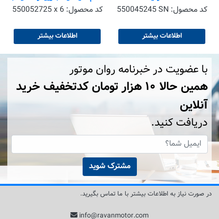
حجم1 کوارت (946 میلی لیتر)
کد محصول:
550045245 SN
کد محصول:
550052725 x 6
بسته ی 6 عددی
اطلاعات بیشتر
اطلاعات بیشتر
با عضویت در خبرنامه روان موتور
همین حالا ۱۰ هزار تومان کد‌تخفیف خرید
آنلاین
دریافت کنید.
مشترک شوید
در صورت نیاز به اطلاعات بیشتر با ما تماس بگیرید.
info@ravanmotor.com