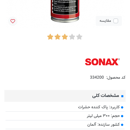
مقایسه
کد محصول:
334200
مشخصات کلی
کاربرد: پاک کننده حشرات
حجم: ۳۰۰ میلی لیتر
کشور سازنده: آلمان