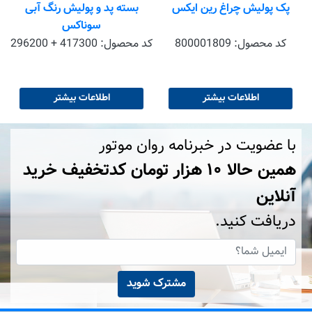
پک پولیش چراغ رین ایکس
بسته پد و پولیش رنگ آبی
سوناکس
کد محصول:
800001809
کد محصول:
296200 + 417300
اطلاعات بیشتر
اطلاعات بیشتر
با عضویت در خبرنامه روان موتور
همین حالا ۱۰ هزار تومان کد‌تخفیف خرید
آنلاین
دریافت کنید.
مشترک شوید