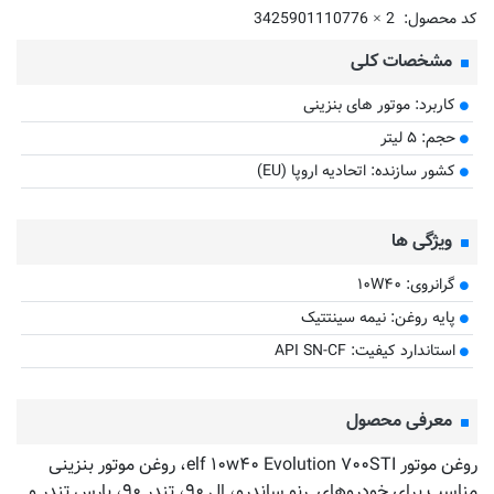
کد محصول:
3425901110776 × 2
مشخصات کلی
کاربرد: موتور های بنزینی
حجم: ۵ لیتر
کشور سازنده: اتحادیه اروپا (EU)
ویژگی ها
گرانروی: ۱۰W۴۰
پایه روغن: نیمه سینتتیک
استاندارد کیفیت: API SN-CF
معرفی محصول
روغن موتور elf ۱۰w۴۰ Evolution ۷۰۰STI، روغن موتور بنزینی
مناسب برای خودروهای رنو ساندرو، ال ۹۰، تندر ۹۰، پارس تندر و