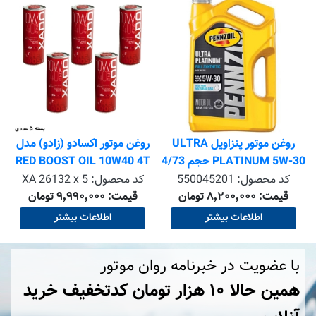
روغن موتور پنزاویل ULTRA
روغن موتور اکسادو (زادو) مدل
PLATINUM 5W-30 حجم 4/73
RED BOOST OIL 10W40 4T
لیتر
MA2 1L بسته 5 عددی
کد محصول:
550045201
کد محصول:
XA 26132 x 5
قیمت: ۸٬۲۰۰٬۰۰۰ تومان
قیمت: ۹٬۹۹۰٬۰۰۰ تومان
اطلاعات بیشتر
اطلاعات بیشتر
با عضویت در خبرنامه روان موتور
همین حالا ۱۰ هزار تومان کد‌تخفیف خرید